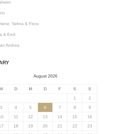
aheen
rin
lene, Selma & Flora
a & Emil
ian Andrea
ARY
August 2026
M
D
M
D
F
S
S
1
2
3
4
5
6
7
8
9
10
11
12
13
14
15
16
17
18
19
20
21
22
23