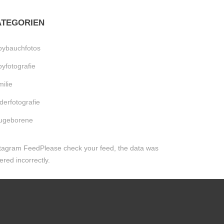
ATEGORIEN
bybauchfotos
yfotografie
ilie
derfotografie
ugeborene
tagram FeedPlease check your feed, the data was
ered incorrectly.