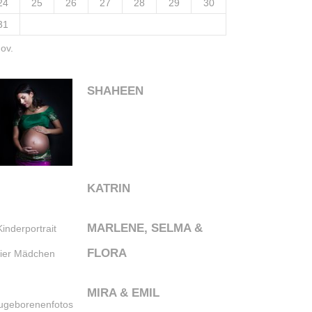
24
25
26
27
28
29
30
31
ov.
SHAHEEN
KATRIN
MARLENE, SELMA &
FLORA
MIRA & EMIL