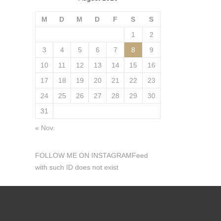
M
D
M
D
F
S
S
1
2
3
4
5
6
7
8
9
10
11
12
13
14
15
16
17
18
19
20
21
22
23
24
25
26
27
28
29
30
31
« Nov.
FOLLOW ME ON INSTAGRAMFeed
with such ID does not exist