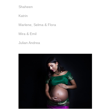
Shaheen
Katrin
Marlene, Selma & Flora
Mira & Emil
Julian Andrea