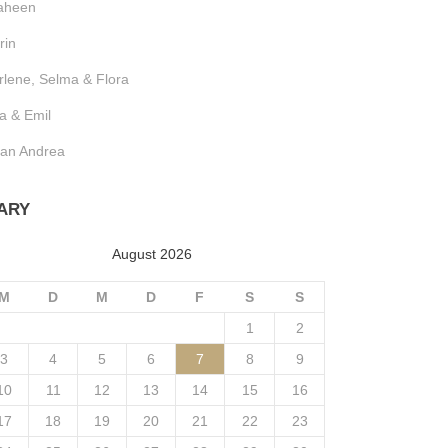
aheen
rin
lene, Selma & Flora
a & Emil
ian Andrea
ARY
August 2026
M
D
M
D
F
S
S
1
2
3
4
5
6
7
8
9
10
11
12
13
14
15
16
17
18
19
20
21
22
23