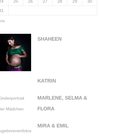
24
25
26
27
28
29
30
31
ov.
SHAHEEN
KATRIN
MARLENE, SELMA &
FLORA
MIRA & EMIL