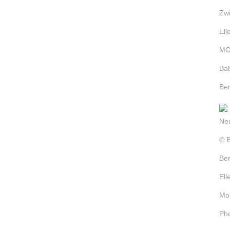
che
d
n
ch