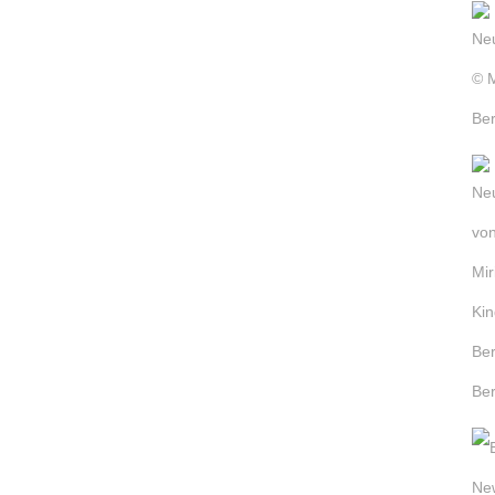
em
d so