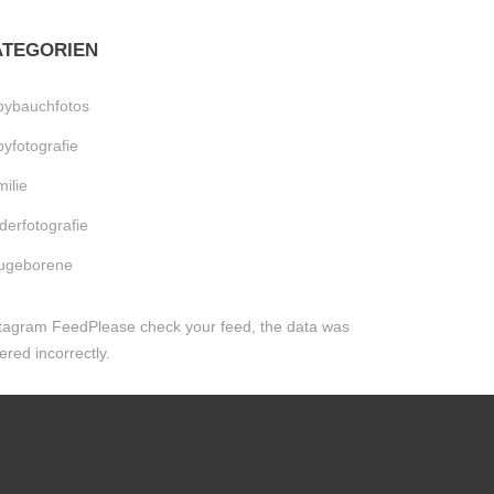
ATEGORIEN
bybauchfotos
yfotografie
ilie
derfotografie
ugeborene
tagram FeedPlease check your feed, the data was
ered incorrectly.