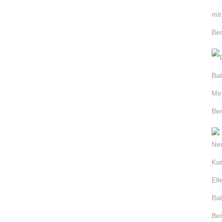
em
 um
os