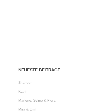
Die kleine Rosa und ihre Eltern haben mich an
einem Freitagmorgen im August 2016 im
Atelier besucht, um möglichst natürliche,
ungestellte Neugeborenenfotos von Rosa (14
Tage jung) machen zu lassen. Als
Grafikdesignerin war Luises Mutter eine klare,
natürliche Bildsprache besonders wichtig und
so entstanden in übereinstimmigen...
NEUESTE BEITRÄGE
Shaheen
Katrin
Marlene, Selma & Flora
Mira & Emil