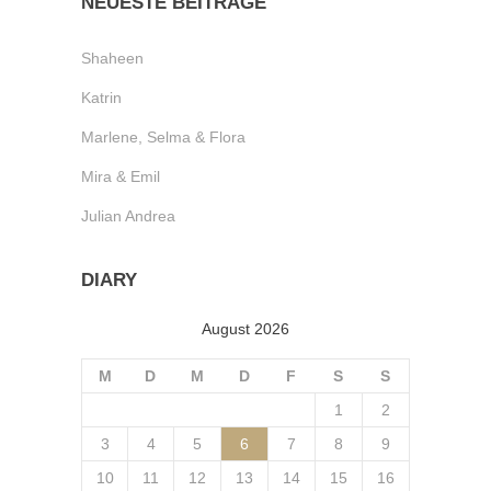
NEUESTE BEITRÄGE
Shaheen
Katrin
Marlene, Selma & Flora
Mira & Emil
Julian Andrea
DIARY
August 2026
M
D
M
D
F
S
S
1
2
3
4
5
6
7
8
9
10
11
12
13
14
15
16