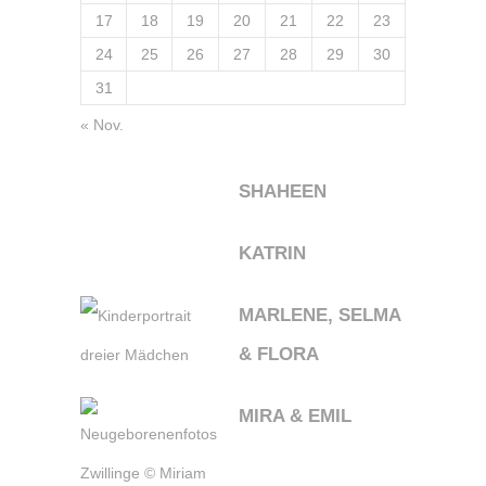
17
18
19
20
21
22
23
24
25
26
27
28
29
30
31
« Nov.
SHAHEEN
KATRIN
MARLENE, SELMA
& FLORA
MIRA & EMIL