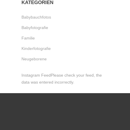
KATEGORIEN
Babybauchfotos
Babyfotografie
Familie
Kinderfotografie
Neugeborene
Instagram FeedPlease check your feed, the
data was entered incorrectly.