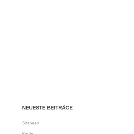
FAMILIENPORTRAITS
Posted on
24. September 2014
in
0
Share
Spielen, essen, klettern, Trampolin springen…
bis die Kinder in einem Alter sind, wo sie
vielleicht das machen worum man sie bittet
muß man sich einiges einfallen lassen, um sie
für eine Fotosession bei Laune zu halten....
NEUESTE BEITRÄGE
Shaheen
Katrin